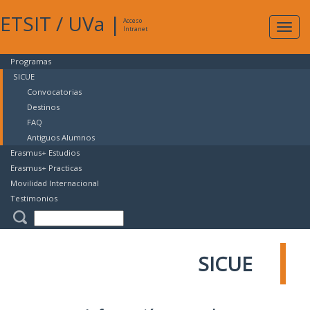
ETSIT
/
UVa
|
Acceso
Expan
Intranet
naveg
Programas
SICUE
Convocatorias
Destinos
FAQ
Antiguos Alumnos
Erasmus+ Estudios
Erasmus+ Practicas
Movilidad Internacional
Testimonios
SICUE