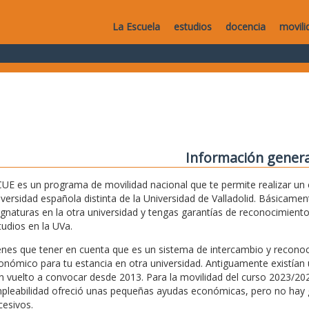
La Escuela
estudios
docencia
movili
Información genera
CUE es un programa de movilidad nacional que te permite realizar un
iversidad española distinta de la Universidad de Valladolid. Básicam
ignaturas en la otra universidad y tengas garantías de reconocimiento
tudios en la UVa.
enes que tener en cuenta que es un sistema de intercambio y recon
onómico para tu estancia en otra universidad. Antiguamente existía
n vuelto a convocar desde 2013. Para la movilidad del curso 2023/202
pleabilidad ofreció unas pequeñas ayudas económicas, pero no hay g
cesivos.