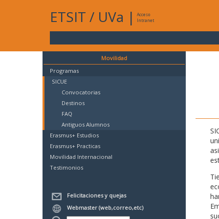
ETSIT
/
UVa
|
Acceso
Intranet
Movilidad
Programas
SICUE
Convocatorias
Destinos
FAQ
Antiguos Alumnos
SI
Erasmus+ Estudios
un
Erasmus+ Practicas
as
Movilidad Internacional
es
Testimonios
Ti
ec
Felicitaciones y quejas
ha
Em
Webmaster (web,correo,etc)
su