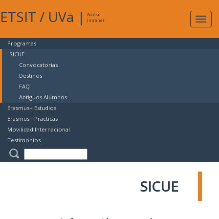
ETSIT
/
UVa
|
Acceso
Expan
Intranet
naveg
Programas
SICUE
Convocatorias
Destinos
FAQ
Antiguos Alumnos
Erasmus+ Estudios
Erasmus+ Practicas
Movilidad Internacional
Testimonios
SICUE