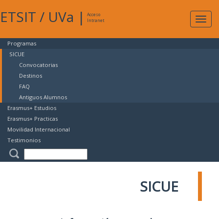
ETSIT
/
UVa
|
Acceso
Expan
Intranet
naveg
Programas
SICUE
Convocatorias
Destinos
FAQ
Antiguos Alumnos
Erasmus+ Estudios
Erasmus+ Practicas
Movilidad Internacional
Testimonios
SICUE