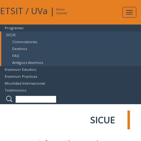
ETSIT
/
UVa
|
Acceso
Expan
Intranet
naveg
Programas
SICUE
Convocatorias
Destinos
FAQ
Antiguos Alumnos
Erasmus+ Estudios
Erasmus+ Practicas
Movilidad Internacional
Testimonios
SICUE