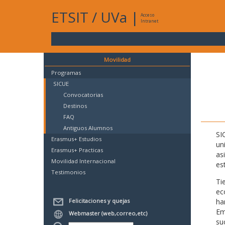
ETSIT
/
UVa
|
Acceso
Intranet
Movilidad
Programas
SICUE
Convocatorias
Destinos
FAQ
Antiguos Alumnos
SI
Erasmus+ Estudios
un
Erasmus+ Practicas
as
Movilidad Internacional
es
Testimonios
Ti
ec
Felicitaciones y quejas
ha
Em
Webmaster (web,correo,etc)
su