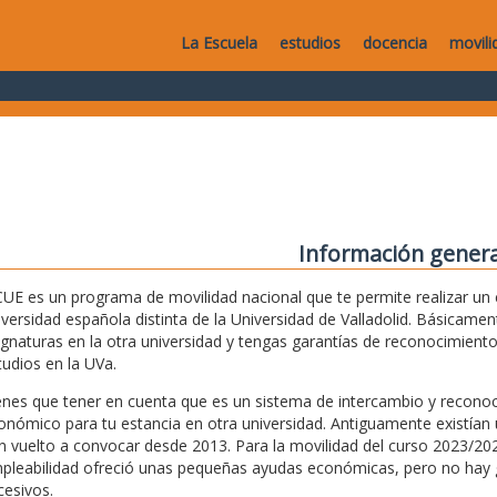
La Escuela
estudios
docencia
movili
Información genera
CUE es un programa de movilidad nacional que te permite realizar un
iversidad española distinta de la Universidad de Valladolid. Básicam
ignaturas en la otra universidad y tengas garantías de reconocimiento
tudios en la UVa.
enes que tener en cuenta que es un sistema de intercambio y recon
onómico para tu estancia en otra universidad. Antiguamente existía
n vuelto a convocar desde 2013. Para la movilidad del curso 2023/202
pleabilidad ofreció unas pequeñas ayudas económicas, pero no hay g
cesivos.