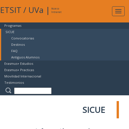
ETSIT
/
UVa
|
Acceso
Expan
Intranet
naveg
Programas
SICUE
Convocatorias
Destinos
FAQ
Antiguos Alumnos
Erasmus+ Estudios
Erasmus+ Practicas
Movilidad Internacional
Testimonios
SICUE