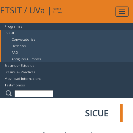
ETSIT
/
UVa
|
Acceso
Expan
Intranet
naveg
Programas
SICUE
Convocatorias
Destinos
FAQ
Antiguos Alumnos
Erasmus+ Estudios
Erasmus+ Practicas
Movilidad Internacional
Testimonios
SICUE