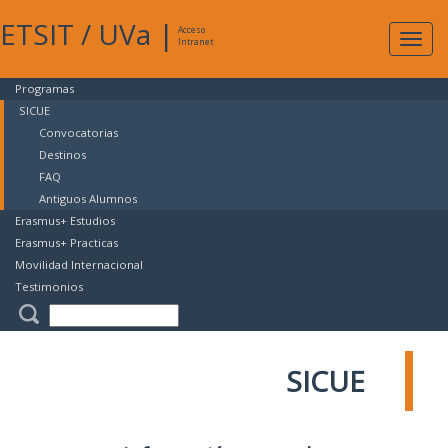
ETSIT
/
UVa
|
Acceso
Expan
Intranet
naveg
Programas
SICUE
Convocatorias
Destinos
FAQ
Antiguos Alumnos
Erasmus+ Estudios
Erasmus+ Practicas
Movilidad Internacional
Testimonios
SICUE