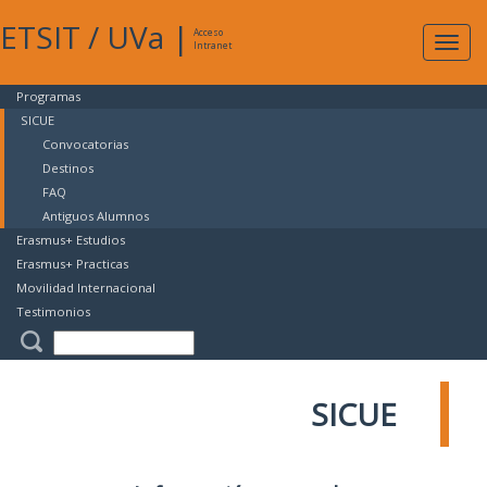
ETSIT
/
UVa
|
Acceso
Expan
Intranet
naveg
Programas
SICUE
Convocatorias
Destinos
FAQ
Antiguos Alumnos
Erasmus+ Estudios
Erasmus+ Practicas
Movilidad Internacional
Testimonios
SICUE