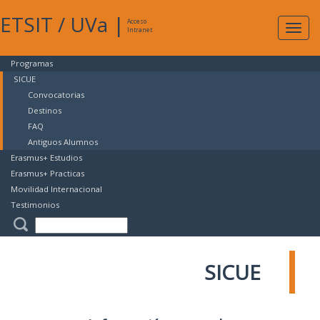
ETSIT
/
UVa
|
Acceso
Expan
Intranet
naveg
Programas
SICUE
Convocatorias
Destinos
FAQ
Antiguos Alumnos
Erasmus+ Estudios
Erasmus+ Practicas
Movilidad Internacional
Testimonios
SICUE