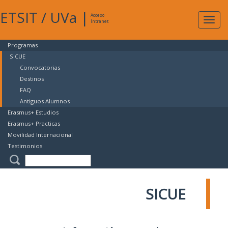
ETSIT
/
UVa
|
Acceso
Expan
Intranet
naveg
Programas
SICUE
Convocatorias
Destinos
FAQ
Antiguos Alumnos
Erasmus+ Estudios
Erasmus+ Practicas
Movilidad Internacional
Testimonios
SICUE