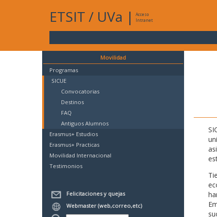
ETSIT
/
UVa
|
Acceso
Intranet
Movilidad
Programas
SICUE
Convocatorias
Destinos
FAQ
Antiguos Alumnos
SI
Erasmus+ Estudios
un
Erasmus+ Practicas
as
Movilidad Internacional
es
Testimonios
Ti
ec
Felicitaciones y quejas
ha
Em
Webmaster (web,correo,etc)
su