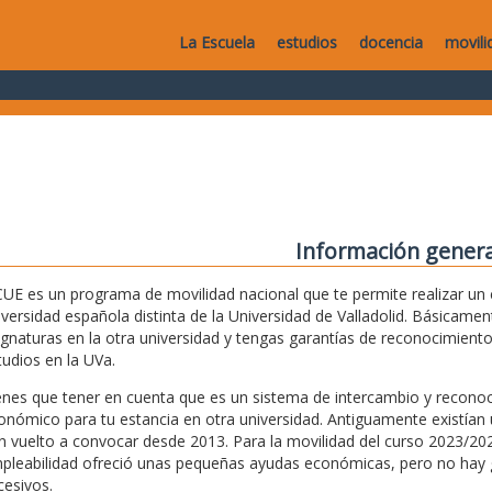
La Escuela
estudios
docencia
movili
Información genera
CUE es un programa de movilidad nacional que te permite realizar un
iversidad española distinta de la Universidad de Valladolid. Básicam
ignaturas en la otra universidad y tengas garantías de reconocimiento
tudios en la UVa.
enes que tener en cuenta que es un sistema de intercambio y recon
onómico para tu estancia en otra universidad. Antiguamente existía
n vuelto a convocar desde 2013. Para la movilidad del curso 2023/202
pleabilidad ofreció unas pequeñas ayudas económicas, pero no hay g
cesivos.