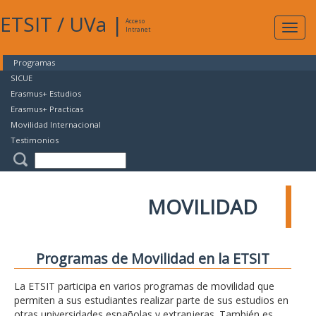
ETSIT
/
UVa
|
Acceso
Expan
Intranet
naveg
Programas
SICUE
Erasmus+ Estudios
Erasmus+ Practicas
Movilidad Internacional
Testimonios
MOVILIDAD
Programas de Movilidad en la ETSIT
La ETSIT participa en varios programas de movilidad que
permiten a sus estudiantes realizar parte de sus estudios en
otras universidades españolas y extranjeras. También es