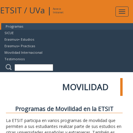
ETSIT
/
UVa
|
Acceso
Expan
Intranet
naveg
Programas
SICUE
Erasmus+ Estudios
Erasmus+ Practicas
Movilidad Internacional
Testimonios
MOVILIDAD
Programas de Movilidad en la ETSIT
La ETSIT participa en varios programas de movilidad que
permiten a sus estudiantes realizar parte de sus estudios en
otras universidades españolas y extranjeras. También es