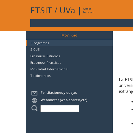
ETSIT
/
UVa
|
Acceso
Intranet
Movilidad
Programas
SICUE
Erasmus+ Estudios
Erasmus+ Practicas
Movilidad Internacional
Testimonios
La ETSI
univers
extranj
Felicitaciones y quejas
Webmaster (web,correo,etc)