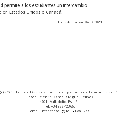
olid permite a los estudiantes un intercambio
o en Estados Unidos o Canadá.
Fecha de revisión: 04-09-2023
(c) 2026 :: Escuela Técnica Superior de Ingenieros de Telecomunicación
Paseo Belén 15. Campus Miguel Delibes
47011 Valladolid, España
Tel: +34 983 423660
email: infoacceso
tel
uva
es