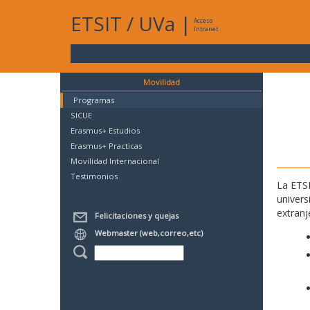
ETSIT
/
UVa
|
Acceso
Intranet
Movilidad
Programas
SICUE
Erasmus+ Estudios
Erasmus+ Practicas
Movilidad Internacional
Testimonios
La ETSI
univers
extranj
Felicitaciones y quejas
Webmaster (web,correo,etc)