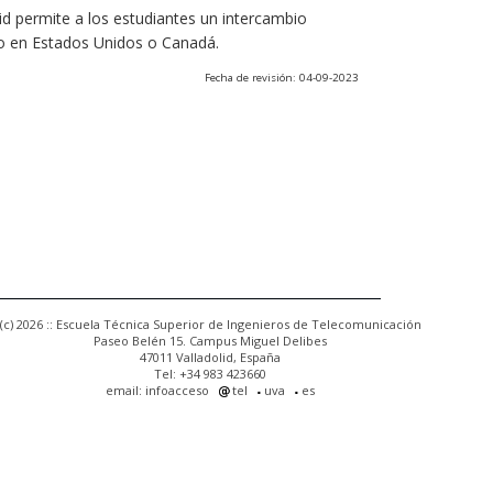
olid permite a los estudiantes un intercambio
o en Estados Unidos o Canadá.
Fecha de revisión: 04-09-2023
(c) 2026 :: Escuela Técnica Superior de Ingenieros de Telecomunicación
Paseo Belén 15. Campus Miguel Delibes
47011 Valladolid, España
Tel: +34 983 423660
email: infoacceso
tel
uva
es