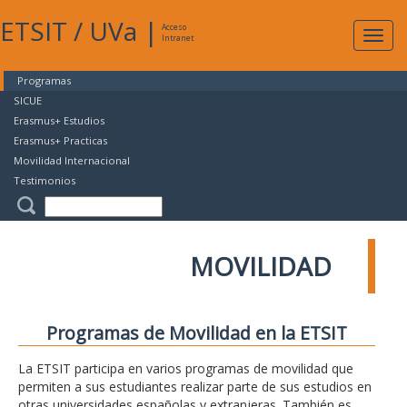
ETSIT
/
UVa
|
Acceso
Expan
Intranet
naveg
Programas
SICUE
Erasmus+ Estudios
Erasmus+ Practicas
Movilidad Internacional
Testimonios
MOVILIDAD
Programas de Movilidad en la ETSIT
La ETSIT participa en varios programas de movilidad que
permiten a sus estudiantes realizar parte de sus estudios en
otras universidades españolas y extranjeras. También es