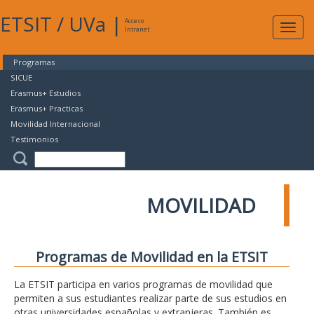
ETSIT
/
UVa
|
Acceso
Expan
Intranet
naveg
Programas
SICUE
Erasmus+ Estudios
Erasmus+ Practicas
Movilidad Internacional
Testimonios
MOVILIDAD
Programas de Movilidad en la ETSIT
La ETSIT participa en varios programas de movilidad que
permiten a sus estudiantes realizar parte de sus estudios en
otras universidades españolas y extranjeras. También es