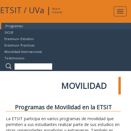
ETSIT
/
UVa
|
Acceso
Expan
Intranet
naveg
Programas
SICUE
Erasmus+ Estudios
Erasmus+ Practicas
Movilidad Internacional
Testimonios
MOVILIDAD
Programas de Movilidad en la ETSIT
La ETSIT participa en varios programas de movilidad que
permiten a sus estudiantes realizar parte de sus estudios en
otras universidades españolas y extranjeras. También es