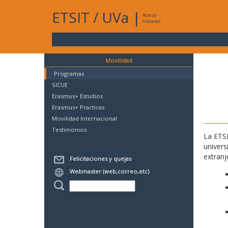
ETSIT
/
UVa
|
Acceso
Intranet
Movilidad
Programas
SICUE
Erasmus+ Estudios
Erasmus+ Practicas
Movilidad Internacional
Testimonios
La ETSI
univers
extranj
Felicitaciones y quejas
Webmaster (web,correo,etc)