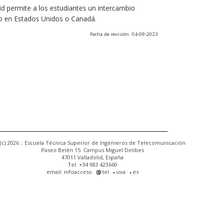
olid permite a los estudiantes un intercambio
o en Estados Unidos o Canadá.
Fecha de revisión: 04-09-2023
(c) 2026 :: Escuela Técnica Superior de Ingenieros de Telecomunicación
Paseo Belén 15. Campus Miguel Delibes
47011 Valladolid, España
Tel: +34 983 423660
email: infoacceso
tel
uva
es