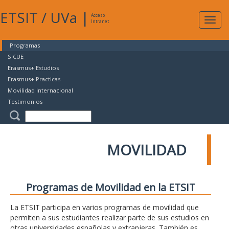
ETSIT
/
UVa
|
Acceso
Expan
Intranet
naveg
Programas
SICUE
Erasmus+ Estudios
Erasmus+ Practicas
Movilidad Internacional
Testimonios
MOVILIDAD
Programas de Movilidad en la ETSIT
La ETSIT participa en varios programas de movilidad que
permiten a sus estudiantes realizar parte de sus estudios en
otras universidades españolas y extranjeras. También es