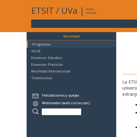
ETSIT
/
UVa
|
Acceso
Intranet
Movilidad
Programas
SICUE
Erasmus+ Estudios
Erasmus+ Practicas
Movilidad Internacional
Testimonios
La ETSI
univers
extranj
Felicitaciones y quejas
Webmaster (web,correo,etc)