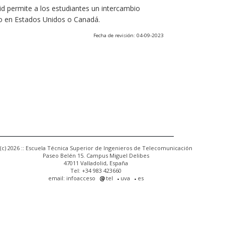
olid permite a los estudiantes un intercambio
o en Estados Unidos o Canadá.
Fecha de revisión: 04-09-2023
(c) 2026 :: Escuela Técnica Superior de Ingenieros de Telecomunicación
Paseo Belén 15. Campus Miguel Delibes
47011 Valladolid, España
Tel: +34 983 423660
email: infoacceso
tel
uva
es