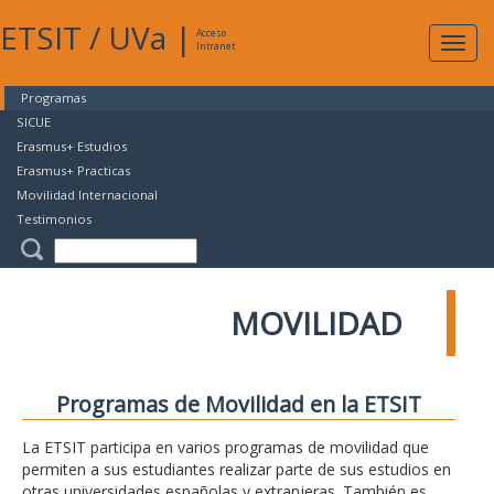
ETSIT
/
UVa
|
Acceso
Expan
Intranet
naveg
Programas
SICUE
Erasmus+ Estudios
Erasmus+ Practicas
Movilidad Internacional
Testimonios
MOVILIDAD
Programas de Movilidad en la ETSIT
La ETSIT participa en varios programas de movilidad que
permiten a sus estudiantes realizar parte de sus estudios en
otras universidades españolas y extranjeras. También es