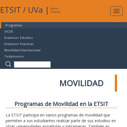
ETSIT
/
UVa
|
Acceso
Expan
Intranet
naveg
Programas
SICUE
Erasmus+ Estudios
Erasmus+ Practicas
Movilidad Internacional
Testimonios
MOVILIDAD
Programas de Movilidad en la ETSIT
La ETSIT participa en varios programas de movilidad que
permiten a sus estudiantes realizar parte de sus estudios en
otras universidades españolas y extranjeras. También es