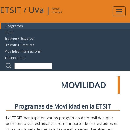
ETSIT
/
UVa
|
Acceso
Expan
Intranet
naveg
Programas
SICUE
Erasmus+ Estudios
Erasmus+ Practicas
Movilidad Internacional
Testimonios
MOVILIDAD
Programas de Movilidad en la ETSIT
La ETSIT participa en varios programas de movilidad que
permiten a sus estudiantes realizar parte de sus estudios en
otras universidades españolas y extranjeras. También es