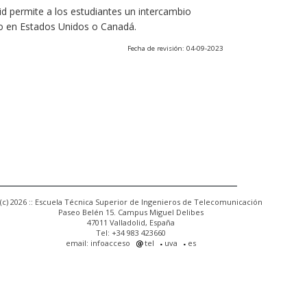
olid permite a los estudiantes un intercambio
o en Estados Unidos o Canadá.
Fecha de revisión: 04-09-2023
(c) 2026 :: Escuela Técnica Superior de Ingenieros de Telecomunicación
Paseo Belén 15. Campus Miguel Delibes
47011 Valladolid, España
Tel: +34 983 423660
email: infoacceso
tel
uva
es