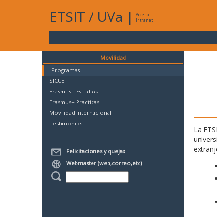
ETSIT
/
UVa
|
Acceso
Intranet
Movilidad
Programas
SICUE
Erasmus+ Estudios
Erasmus+ Practicas
Movilidad Internacional
Testimonios
La ETSI
univers
extranj
Felicitaciones y quejas
Webmaster (web,correo,etc)