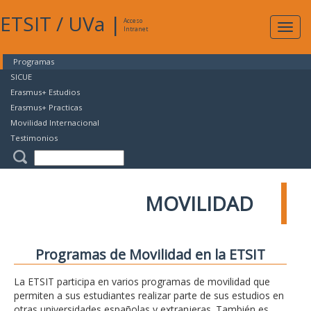
ETSIT
/
UVa
|
Acceso
Expan
Intranet
naveg
Programas
SICUE
Erasmus+ Estudios
Erasmus+ Practicas
Movilidad Internacional
Testimonios
MOVILIDAD
Programas de Movilidad en la ETSIT
La ETSIT participa en varios programas de movilidad que
permiten a sus estudiantes realizar parte de sus estudios en
otras universidades españolas y extranjeras. También es