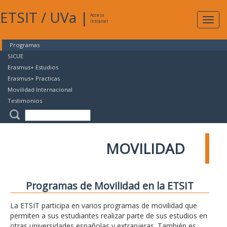
ETSIT
/
UVa
|
Acceso
Expan
Intranet
naveg
Programas
SICUE
Erasmus+ Estudios
Erasmus+ Practicas
Movilidad Internacional
Testimonios
MOVILIDAD
Programas de Movilidad en la ETSIT
La ETSIT participa en varios programas de movilidad que
permiten a sus estudiantes realizar parte de sus estudios en
otras universidades españolas y extranjeras. También es