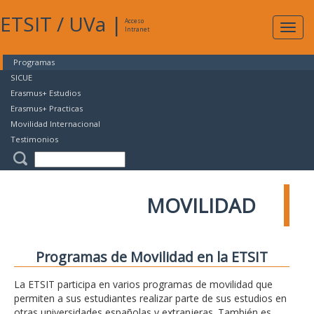
ETSIT
/
UVa
|
Acceso
Expan
Intranet
naveg
Programas
SICUE
Erasmus+ Estudios
Erasmus+ Practicas
Movilidad Internacional
Testimonios
MOVILIDAD
Programas de Movilidad en la ETSIT
La ETSIT participa en varios programas de movilidad que
permiten a sus estudiantes realizar parte de sus estudios en
otras universidades españolas y extranjeras. También es