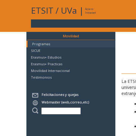
ETSIT
/
UVa
|
Acceso
Intranet
Movilidad
Programas
SICUE
Erasmus+ Estudios
Erasmus+ Practicas
Movilidad Internacional
Testimonios
La ETSI
univers
extranj
Felicitaciones y quejas
Webmaster (web,correo,etc)