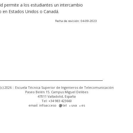
olid permite a los estudiantes un intercambio
o en Estados Unidos o Canadá.
Fecha de revisión: 04-09-2023
(c) 2026 :: Escuela Técnica Superior de Ingenieros de Telecomunicación
Paseo Belén 15. Campus Miguel Delibes
47011 Valladolid, España
Tel: +34 983 423660
email: infoacceso
tel
uva
es