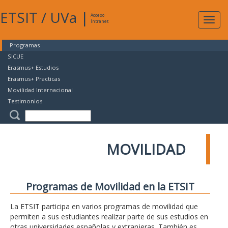
ETSIT
/
UVa
|
Acceso
Expan
Intranet
naveg
Programas
SICUE
Erasmus+ Estudios
Erasmus+ Practicas
Movilidad Internacional
Testimonios
MOVILIDAD
Programas de Movilidad en la ETSIT
La ETSIT participa en varios programas de movilidad que
permiten a sus estudiantes realizar parte de sus estudios en
otras universidades españolas y extranjeras. También es