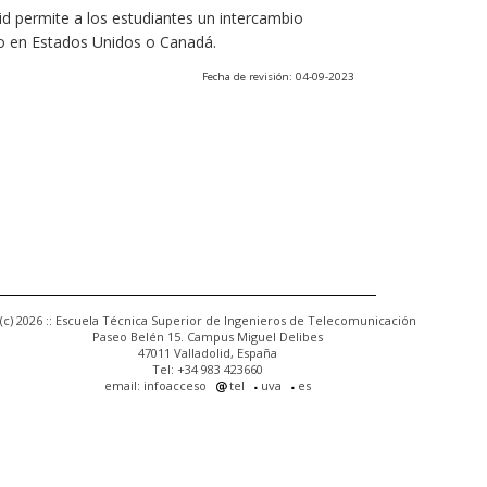
olid permite a los estudiantes un intercambio
o en Estados Unidos o Canadá.
Fecha de revisión: 04-09-2023
(c) 2026 :: Escuela Técnica Superior de Ingenieros de Telecomunicación
Paseo Belén 15. Campus Miguel Delibes
47011 Valladolid, España
Tel: +34 983 423660
email: infoacceso
tel
uva
es