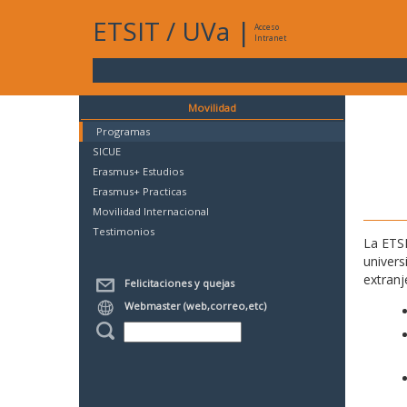
ETSIT
/
UVa
|
Acceso
Intranet
Movilidad
Programas
SICUE
Erasmus+ Estudios
Erasmus+ Practicas
Movilidad Internacional
Testimonios
La ETSI
univers
extranj
Felicitaciones y quejas
Webmaster (web,correo,etc)