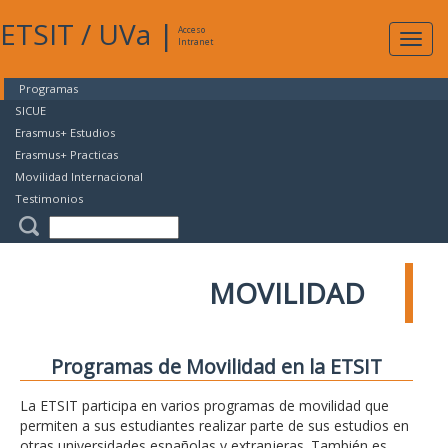
ETSIT
/
UVa
|
Acceso
Expan
Intranet
naveg
Programas
SICUE
Erasmus+ Estudios
Erasmus+ Practicas
Movilidad Internacional
Testimonios
MOVILIDAD
Programas de Movilidad en la ETSIT
La ETSIT participa en varios programas de movilidad que
permiten a sus estudiantes realizar parte de sus estudios en
otras universidades españolas y extranjeras. También es