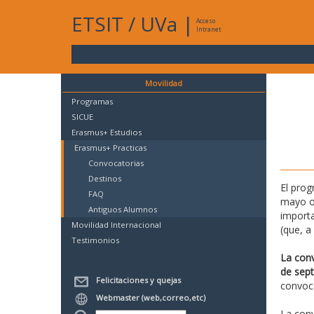
ETSIT
/
UVa
|
Acceso
Intranet
Movilidad
Programas
SICUE
Erasmus+ Estudios
Erasmus+ Practicas
Convocatorias
Destinos
El prog
FAQ
mayo o 
Antiguos Alumnos
importa
Movilidad Internacional
(que, a
Testimonios
La conv
de sep
Felicitaciones y quejas
convoca
Webmaster (web,correo,etc)
La conv