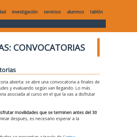
dad
investigación
servicios
alumnos
tablón
AS: CONVOCATORIAS
torias
ria abierta: se abre una convocatoria a finales de
itudes y evaluando según van llegando. Lo más
ia asociada al curso en el que la vas a disfrutar
isfrutar movilidades que se terminen antes del 30
rminar después, es necesario esperar a la
icitudes se presentan a través de
Sigma
.