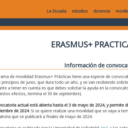
La Escuela
estudios
docencia
movili
ERASMUS+ PRACTIC
Información de convoca
rama de movilidad Erasmus+ Prácticas tiene una especie de convocato
principios de junio, que dura todo un año, y se van recibiendo solic
nte a tener en cuenta es que debes solicitar la ayuda en la convocator
 estos efectos, termina el 30 de septiembre).
ocatoria actual está abierta hasta el 3 de mayo de 2024, y permite d
tiembre de 2024
. Si se quiere realizar una movilidad que se vaya a te
toria que se publicará a finales de mayo de 2024.
ocatoria es publicada por la Universidad de Valladolid
aquí
, y las sol