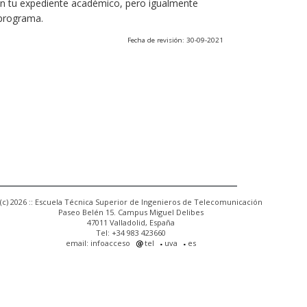
 en tu expediente académico, pero igualmente
 programa.
Fecha de revisión: 30-09-2021
(c) 2026 :: Escuela Técnica Superior de Ingenieros de Telecomunicación
Paseo Belén 15. Campus Miguel Delibes
47011 Valladolid, España
Tel: +34 983 423660
email: infoacceso
tel
uva
es