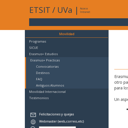
ETSIT
/
UVa
|
Acceso
Intranet
Movilidad
Programas
SICUE
Erasmus+ Estudios
Erasmus+ Practicas
Convocatorias
Destinos
Erasmus
FAQ
otro p
Antiguos Alumnos
para lo
Movilidad Internacional
Testimonios
Un aspe
Felicitaciones y quejas
Webmaster (web,correo,etc)