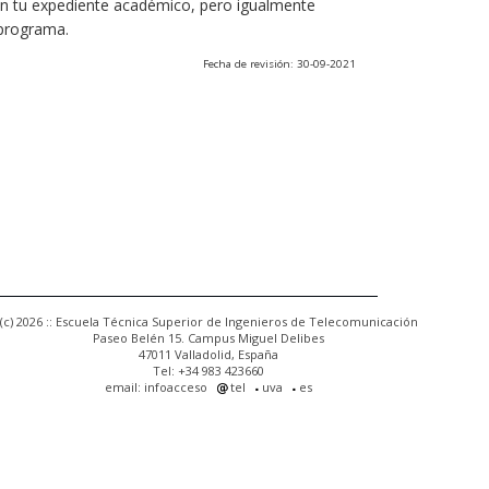
 en tu expediente académico, pero igualmente
 programa.
Fecha de revisión: 30-09-2021
(c) 2026 :: Escuela Técnica Superior de Ingenieros de Telecomunicación
Paseo Belén 15. Campus Miguel Delibes
47011 Valladolid, España
Tel: +34 983 423660
email: infoacceso
tel
uva
es