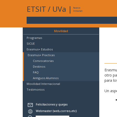
ETSIT
/
UVa
|
Acceso
Intranet
Movilidad
Programas
SICUE
Erasmus+ Estudios
Erasmus+ Practicas
Convocatorias
Destinos
Erasmus
FAQ
otro p
Antiguos Alumnos
para lo
Movilidad Internacional
Testimonios
Un aspe
Felicitaciones y quejas
Webmaster (web,correo,etc)