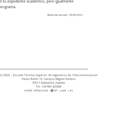
 en tu expediente académico, pero igualmente
 programa.
Fecha de revisión: 30-09-2021
(c) 2026 :: Escuela Técnica Superior de Ingenieros de Telecomunicación
Paseo Belén 15. Campus Miguel Delibes
47011 Valladolid, España
Tel: +34 983 423660
email: infoacceso
tel
uva
es