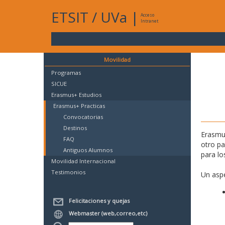
ETSIT
/
UVa
|
Acceso
Intranet
Movilidad
Programas
SICUE
Erasmus+ Estudios
Erasmus+ Practicas
Convocatorias
Destinos
Erasmus
FAQ
otro p
Antiguos Alumnos
para lo
Movilidad Internacional
Testimonios
Un aspe
Felicitaciones y quejas
Webmaster (web,correo,etc)