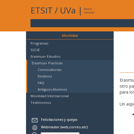
ETSIT
/
UVa
|
Acceso
Intranet
Movilidad
Programas
SICUE
Erasmus+ Estudios
Erasmus+ Practicas
Convocatorias
Destinos
Erasmus
FAQ
otro p
Antiguos Alumnos
para lo
Movilidad Internacional
Testimonios
Un aspe
Felicitaciones y quejas
Webmaster (web,correo,etc)