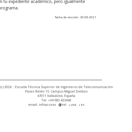
 en tu expediente académico, pero igualmente
 programa.
Fecha de revisión: 30-09-2021
(c) 2026 :: Escuela Técnica Superior de Ingenieros de Telecomunicación
Paseo Belén 15. Campus Miguel Delibes
47011 Valladolid, España
Tel: +34 983 423660
email: infoacceso
tel
uva
es