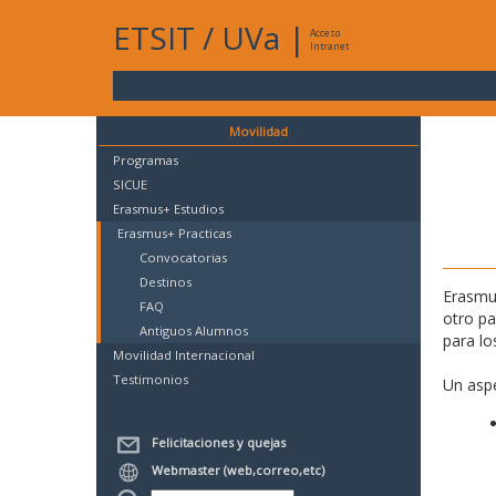
ETSIT
/
UVa
|
Acceso
Intranet
Movilidad
Programas
SICUE
Erasmus+ Estudios
Erasmus+ Practicas
Convocatorias
Destinos
Erasmus
FAQ
otro p
Antiguos Alumnos
para lo
Movilidad Internacional
Testimonios
Un aspe
Felicitaciones y quejas
Webmaster (web,correo,etc)