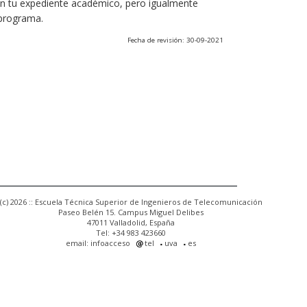
 en tu expediente académico, pero igualmente
 programa.
Fecha de revisión: 30-09-2021
(c) 2026 :: Escuela Técnica Superior de Ingenieros de Telecomunicación
Paseo Belén 15. Campus Miguel Delibes
47011 Valladolid, España
Tel: +34 983 423660
email: infoacceso
tel
uva
es