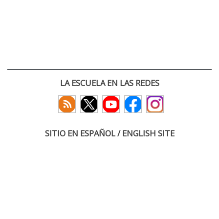
LA ESCUELA EN LAS REDES
SITIO EN ESPAÑOL / ENGLISH SITE
(c) 2026 :: Escuela Técnica Superior de Ingenieros de Telecomunicación
Paseo Belén 15. Campus Miguel Delibes
47011 Valladolid, España
Tel: +34 983 423660
email: infoacceso
tel
uva
es