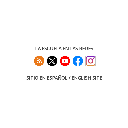
LA ESCUELA EN LAS REDES
SITIO EN ESPAÑOL / ENGLISH SITE
(c) 2026 :: Escuela Técnica Superior de Ingenieros de Telecomunicación
Paseo Belén 15. Campus Miguel Delibes
47011 Valladolid, España
Tel: +34 983 423660
email: infoacceso
tel
uva
es