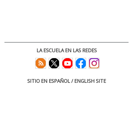
LA ESCUELA EN LAS REDES
SITIO EN ESPAÑOL / ENGLISH SITE
(c) 2026 :: Escuela Técnica Superior de Ingenieros de Telecomunicación
Paseo Belén 15. Campus Miguel Delibes
47011 Valladolid, España
Tel: +34 983 423660
email: infoacceso
tel
uva
es