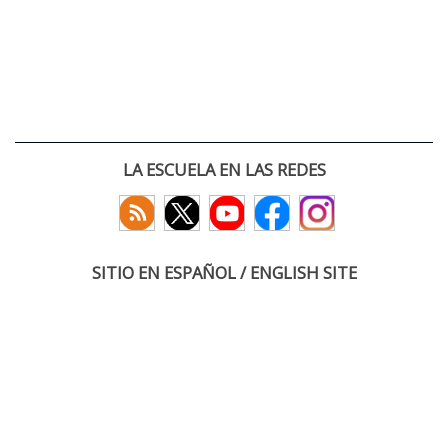
LA ESCUELA EN LAS REDES
SITIO EN ESPAÑOL / ENGLISH SITE
(c) 2026 :: Escuela Técnica Superior de Ingenieros de Telecomunicación
Paseo Belén 15. Campus Miguel Delibes
47011 Valladolid, España
Tel: +34 983 423660
email: infoacceso
tel
uva
es