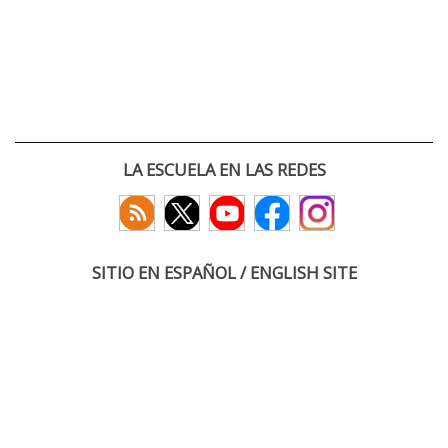
LA ESCUELA EN LAS REDES
SITIO EN ESPAÑOL / ENGLISH SITE
(c) 2026 :: Escuela Técnica Superior de Ingenieros de Telecomunicación
Paseo Belén 15. Campus Miguel Delibes
47011 Valladolid, España
Tel: +34 983 423660
email: infoacceso
tel
uva
es