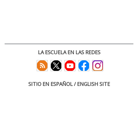
LA ESCUELA EN LAS REDES
SITIO EN ESPAÑOL / ENGLISH SITE
(c) 2026 :: Escuela Técnica Superior de Ingenieros de Telecomunicación
Paseo Belén 15. Campus Miguel Delibes
47011 Valladolid, España
Tel: +34 983 423660
email: infoacceso
tel
uva
es