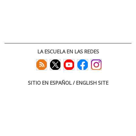
LA ESCUELA EN LAS REDES
SITIO EN ESPAÑOL / ENGLISH SITE
(c) 2026 :: Escuela Técnica Superior de Ingenieros de Telecomunicación
Paseo Belén 15. Campus Miguel Delibes
47011 Valladolid, España
Tel: +34 983 423660
email: infoacceso
tel
uva
es