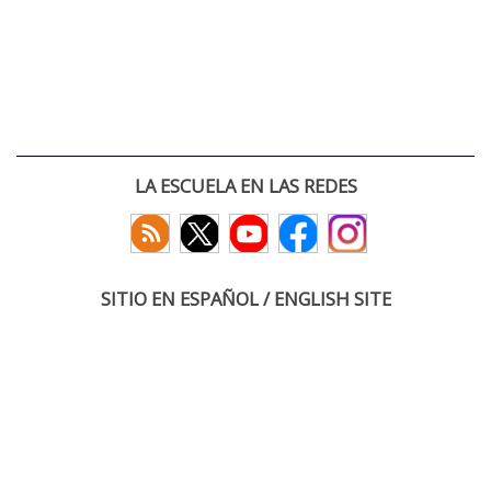
LA ESCUELA EN LAS REDES
SITIO EN ESPAÑOL / ENGLISH SITE
(c) 2026 :: Escuela Técnica Superior de Ingenieros de Telecomunicación
Paseo Belén 15. Campus Miguel Delibes
47011 Valladolid, España
Tel: +34 983 423660
email: infoacceso
tel
uva
es