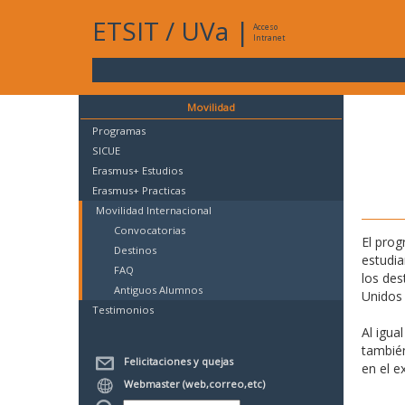
ETSIT
/
UVa
|
Acceso
Intranet
Movilidad
Programas
SICUE
Erasmus+ Estudios
Erasmus+ Practicas
Movilidad Internacional
Convocatorias
El prog
Destinos
estudia
FAQ
los des
Antiguos Alumnos
Unidos
Testimonios
Al igua
también
Felicitaciones y quejas
en el e
Webmaster (web,correo,etc)