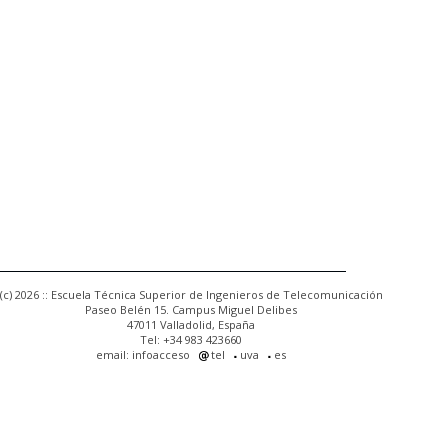
(c) 2026 :: Escuela Técnica Superior de Ingenieros de Telecomunicación
Paseo Belén 15. Campus Miguel Delibes
47011 Valladolid, España
Tel: +34 983 423660
email: infoacceso
tel
uva
es