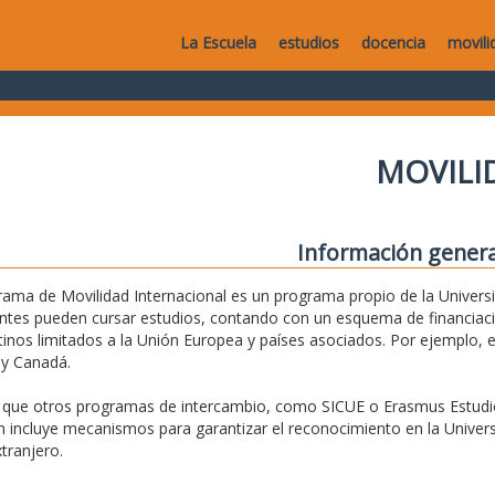
La Escuela
estudios
docencia
movili
MOVILI
Información genera
rama de Movilidad Internacional es un programa propio de la Universid
ntes pueden cursar estudios, contando con un esquema de financiaci
tinos limitados a la Unión Europea y países asociados. Por ejemplo, 
 y Canadá.
l que otros programas de intercambio, como SICUE o Erasmus Estudio
 incluye mecanismos para garantizar el reconocimiento en la Universi
xtranjero.