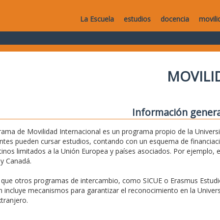
La Escuela
estudios
docencia
movili
MOVILI
Información genera
rama de Movilidad Internacional es un programa propio de la Universid
ntes pueden cursar estudios, contando con un esquema de financiaci
tinos limitados a la Unión Europea y países asociados. Por ejemplo, 
 y Canadá.
l que otros programas de intercambio, como SICUE o Erasmus Estudio
 incluye mecanismos para garantizar el reconocimiento en la Universi
xtranjero.