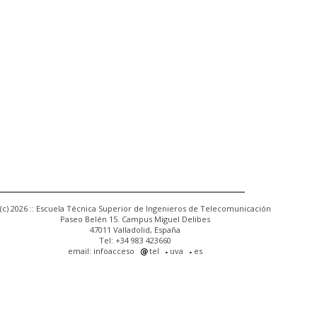
(c) 2026 :: Escuela Técnica Superior de Ingenieros de Telecomunicación
Paseo Belén 15. Campus Miguel Delibes
47011 Valladolid, España
Tel: +34 983 423660
email: infoacceso
tel
uva
es